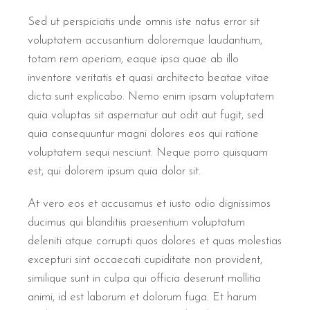
Sed ut perspiciatis unde omnis iste natus error sit
voluptatem accusantium doloremque laudantium,
totam rem aperiam, eaque ipsa quae ab illo
inventore veritatis et quasi architecto beatae vitae
dicta sunt explicabo. Nemo enim ipsam voluptatem
quia voluptas sit aspernatur aut odit aut fugit, sed
quia consequuntur magni dolores eos qui ratione
voluptatem sequi nesciunt. Neque porro quisquam
est, qui dolorem ipsum quia dolor sit.
At vero eos et accusamus et iusto odio dignissimos
ducimus qui blanditiis praesentium voluptatum
deleniti atque corrupti quos dolores et quas molestias
excepturi sint occaecati cupiditate non provident,
similique sunt in culpa qui officia deserunt mollitia
animi, id est laborum et dolorum fuga. Et harum