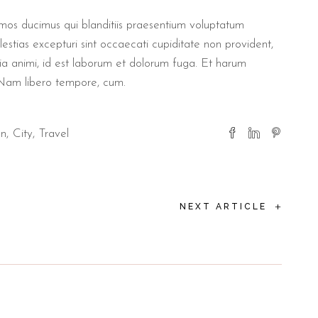
imos ducimus qui blanditiis praesentium voluptatum
estias excepturi sint occaecati cupiditate non provident,
litia animi, id est laborum et dolorum fuga. Et harum
. Nam libero tempore, cum.
on
City
Travel
+
NEXT ARTICLE