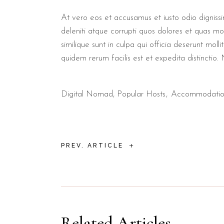
At vero eos et accusamus et iusto odio digniss
deleniti atque corrupti quos dolores et quas mol
similique sunt in culpa qui officia deserunt mol
quidem rerum facilis est et expedita distinctio
Digital Nomad
,
Popular Hosts
Accommodati
+
PREV. ARTICLE
Related Articles