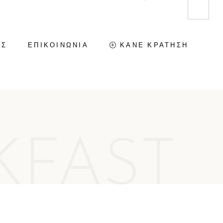
ΕΣ
ΕΠΙΚΟΙΝΩΝΙΑ
ΚΑΝΕ ΚΡΑΤΗΣΗ
GREEN HOUSE – KARRAS
HOMES
GREEN SUITE – KARRAS
KFAST
HOMES
VILLA KALDERA – KARRAS
HOMES