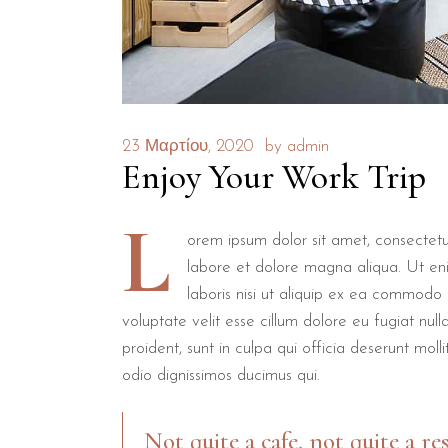
23 Μαρτίου, 2020
by
admin
Enjoy Your Work Trip
L
orem ipsum dolor sit amet, consectetur
labore et dolore magna aliqua. Ut en
laboris nisi ut aliquip ex ea commodo 
voluptate velit esse cillum dolore eu fugiat nul
proident, sunt in culpa qui officia deserunt mol
odio dignissimos ducimus qui.
Not quite a cafe, not quite a re