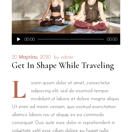
Πρόγραμμα
00:00
00:00
Αναπαραγωγής
Ήχου
20 Μαρτίου, 2020
by
admin
Get In Shape While Traveling
L
orem ipsum dolor sit amet, consectetur
adipiscing elit, sed do eiusmod tempor
incididunt ut labore et dolore magna aliqua.
Ut enim ad minim veniam, quis nostrud exercitation
ullamco laboris nisi ut aliquip ex ea commodo
consequat. Duis aute irure dolor in reprehenderit in
voluptate velit esse cillum dolore eu fugiat nulla