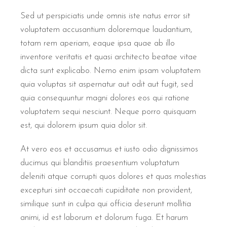
Sed ut perspiciatis unde omnis iste natus error sit
voluptatem accusantium doloremque laudantium,
totam rem aperiam, eaque ipsa quae ab illo
inventore veritatis et quasi architecto beatae vitae
dicta sunt explicabo. Nemo enim ipsam voluptatem
quia voluptas sit aspernatur aut odit aut fugit, sed
quia consequuntur magni dolores eos qui ratione
voluptatem sequi nesciunt. Neque porro quisquam
est, qui dolorem ipsum quia dolor sit.
At vero eos et accusamus et iusto odio dignissimos
ducimus qui blanditiis praesentium voluptatum
deleniti atque corrupti quos dolores et quas molestias
excepturi sint occaecati cupiditate non provident,
similique sunt in culpa qui officia deserunt mollitia
animi, id est laborum et dolorum fuga. Et harum