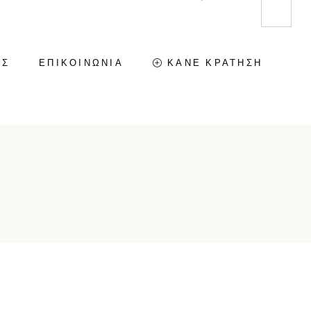
ΕΣ
ΕΠΙΚΟΙΝΩΝΙΑ
ΚΑΝΕ ΚΡΑΤΗΣΗ
GREEN HOUSE – KARRAS
HOMES
GREEN SUITE – KARRAS
HOMES
VILLA KALDERA – KARRAS
HOMES