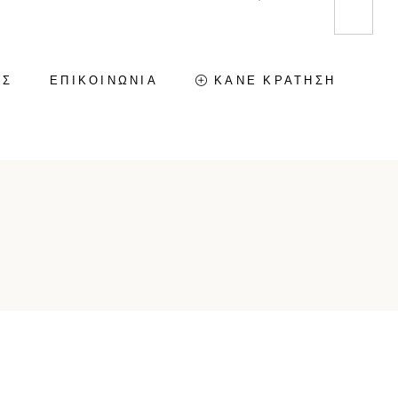
ΕΣ
ΕΠΙΚΟΙΝΩΝΙΑ
ΚΑΝΕ ΚΡΑΤΗΣΗ
GREEN HOUSE – KARRAS
HOMES
GREEN SUITE – KARRAS
HOMES
VILLA KALDERA – KARRAS
HOMES